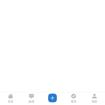
首頁
論壇
發現
我的