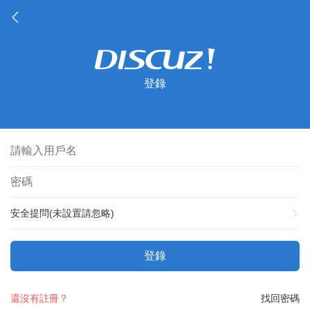
登錄
安全提問(未設置請忽略)
登錄
還沒有註冊？
找回密碼