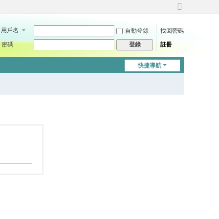
切
換
用戶名
自動登錄
找回密碼
到
寬
密碼
註冊
登錄
版
快捷導航