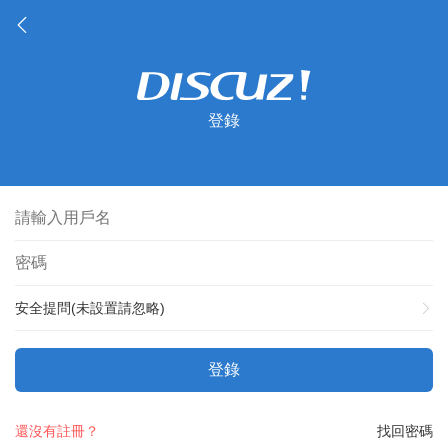
登錄
安全提問(未設置請忽略)
登錄
還沒有註冊？
找回密碼