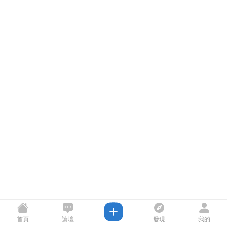
首頁
論壇
發現
我的