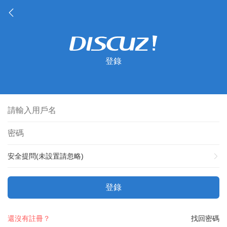
登錄
安全提問(未設置請忽略)
登錄
還沒有註冊？
找回密碼