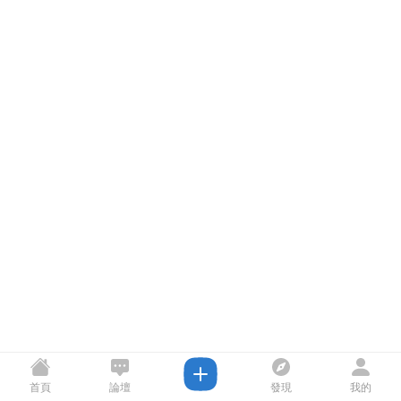
首頁
論壇
發現
我的