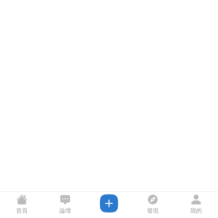
首頁
論壇
發現
我的