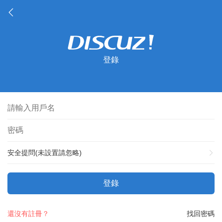
登錄
安全提問(未設置請忽略)
登錄
還沒有註冊？
找回密碼