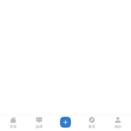
首頁
論壇
發現
我的