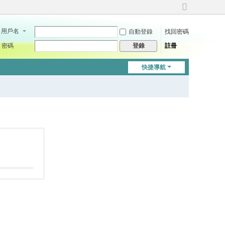
切
換
用戶名
自動登錄
找回密碼
到
寬
密碼
註冊
登錄
版
快捷導航