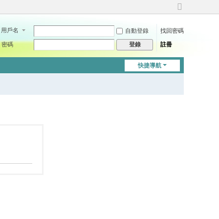
切
換
用戶名
自動登錄
找回密碼
到
寬
密碼
註冊
登錄
版
快捷導航