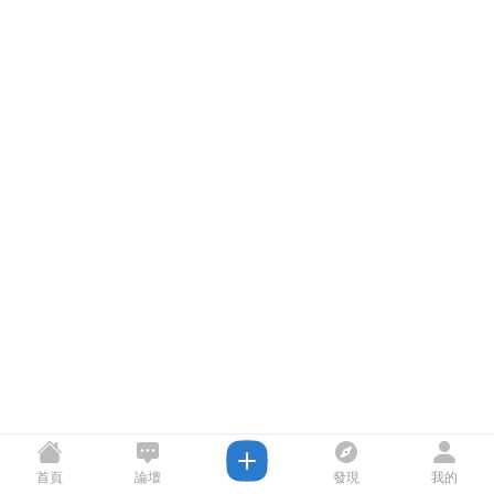
首頁
論壇
發現
我的