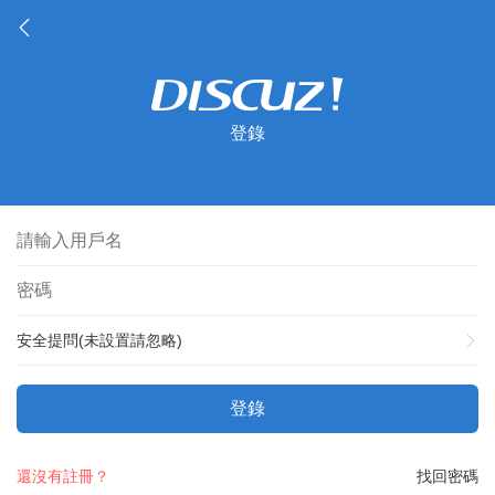
登錄
安全提問(未設置請忽略)
登錄
還沒有註冊？
找回密碼