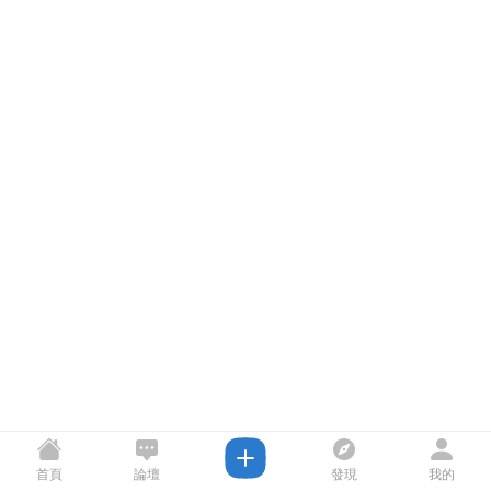
首頁
論壇
發現
我的