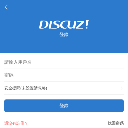
登錄
安全提問(未設置請忽略)
登錄
還沒有註冊？
找回密碼