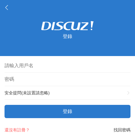
登錄
安全提問(未設置請忽略)
登錄
還沒有註冊？
找回密碼