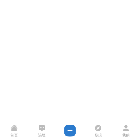
首頁
論壇
發現
我的