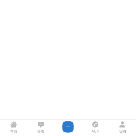
首頁
論壇
發現
我的