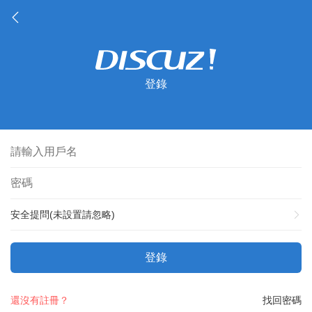
登錄
安全提問(未設置請忽略)
登錄
還沒有註冊？
找回密碼