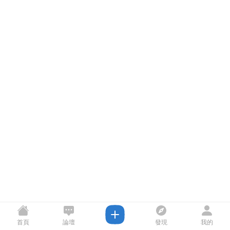
首頁
論壇
發現
我的