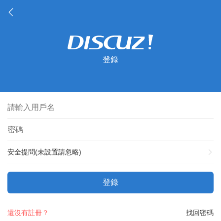
登錄
安全提問(未設置請忽略)
登錄
還沒有註冊？
找回密碼