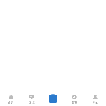
首頁
論壇
發現
我的