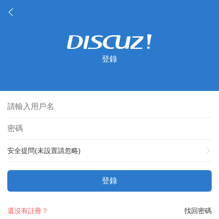
登錄
安全提問(未設置請忽略)
登錄
還沒有註冊？
找回密碼