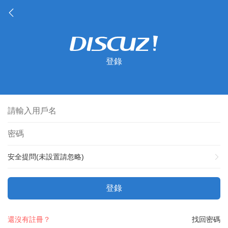
登錄
安全提問(未設置請忽略)
登錄
還沒有註冊？
找回密碼