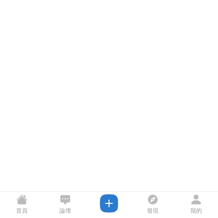
首頁
論壇
發現
我的