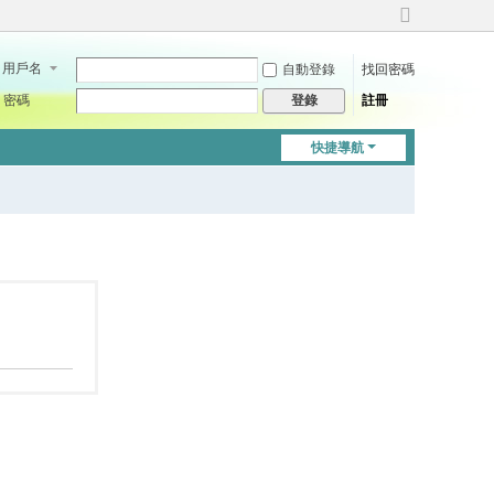
切
換
用戶名
自動登錄
找回密碼
到
寬
密碼
註冊
登錄
版
快捷導航