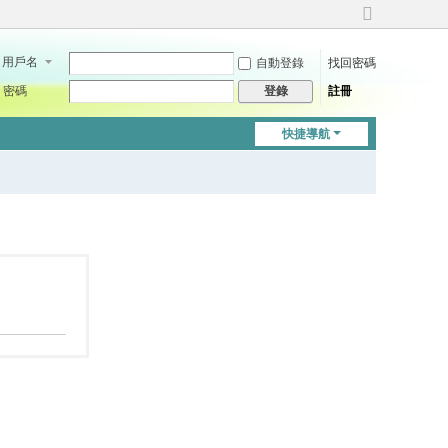
切
換
用戶名
自動登錄
找回密碼
到
寬
密碼
註冊
登錄
版
快捷導航