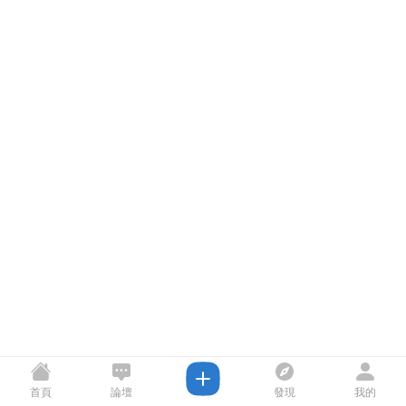
首頁
論壇
發現
我的