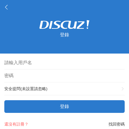
登錄
安全提問(未設置請忽略)
登錄
還沒有註冊？
找回密碼