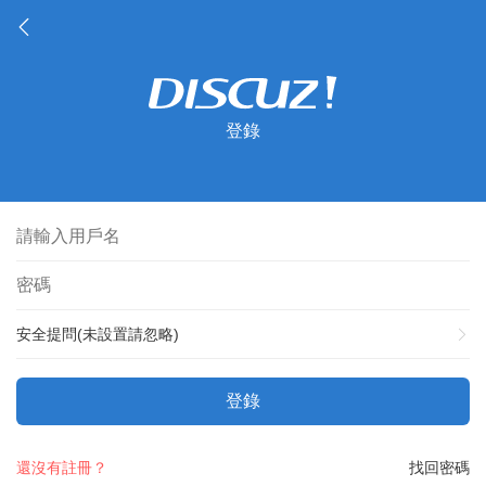
登錄
安全提問(未設置請忽略)
登錄
還沒有註冊？
找回密碼