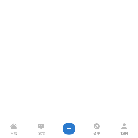
首頁
論壇
發現
我的