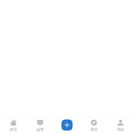
首頁
論壇
發現
我的