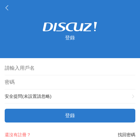
登錄
安全提問(未設置請忽略)
登錄
還沒有註冊？
找回密碼