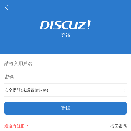
登錄
安全提問(未設置請忽略)
登錄
還沒有註冊？
找回密碼