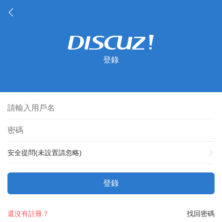
登錄
安全提問(未設置請忽略)
登錄
還沒有註冊？
找回密碼