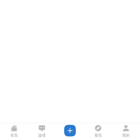
首頁
論壇
發現
我的