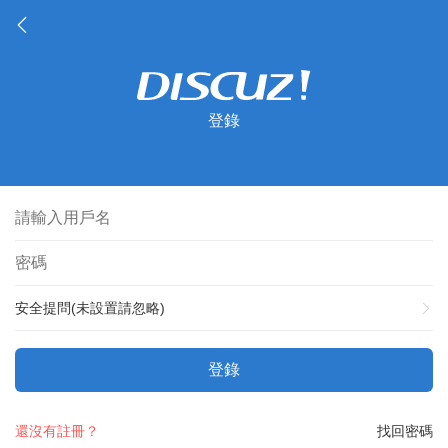
登錄
安全提問(未設置請忽略)
登錄
還沒有註冊？
找回密碼