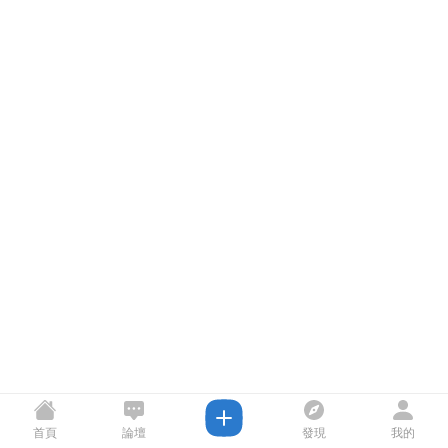
首頁
論壇
發現
我的