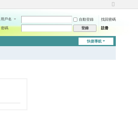
切
換
用戶名
自動登錄
找回密碼
到
寬
密碼
註冊
登錄
版
快捷導航