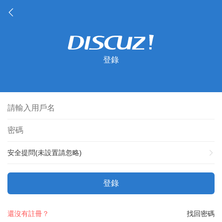
登錄
安全提問(未設置請忽略)
登錄
還沒有註冊？
找回密碼