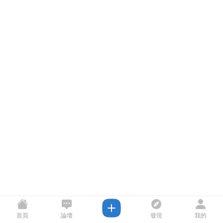
首頁
論壇
發現
我的