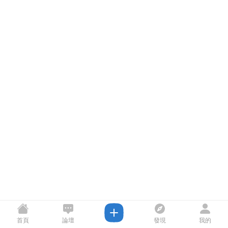
首頁
論壇
發現
我的