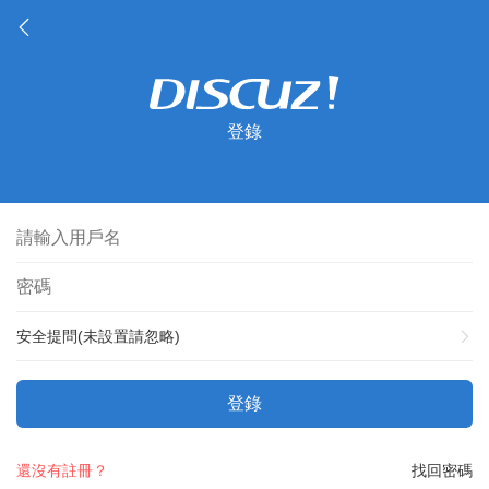
登錄
安全提問(未設置請忽略)
登錄
還沒有註冊？
找回密碼