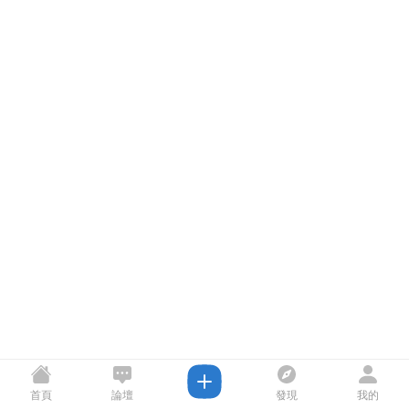
首頁
論壇
發現
我的