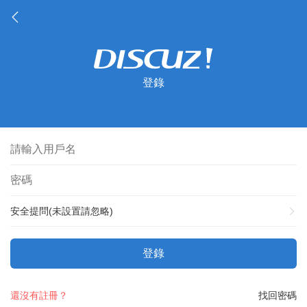
登錄
安全提問(未設置請忽略)
登錄
還沒有註冊？
找回密碼