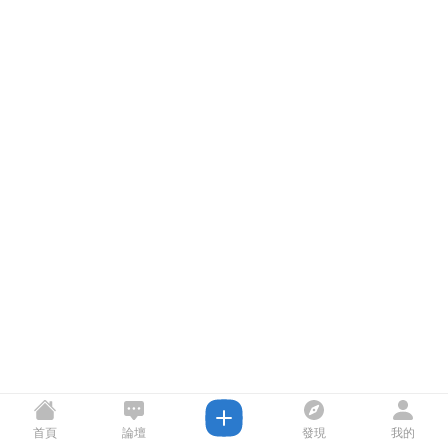
首頁
論壇
發現
我的