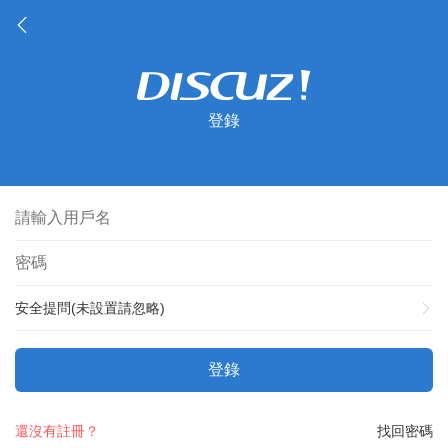
登錄
安全提問(未設置請忽略)
登錄
還沒有註冊？
找回密碼