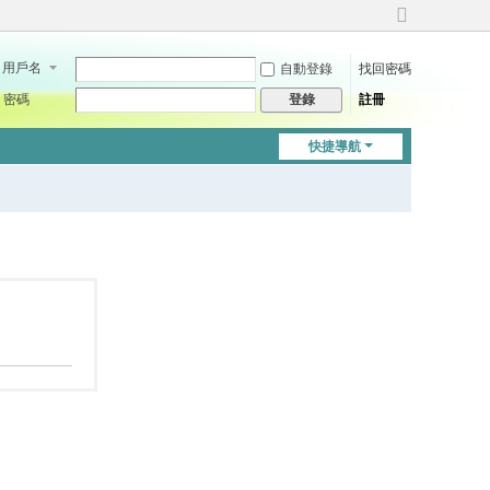
切
換
用戶名
自動登錄
找回密碼
到
寬
密碼
註冊
登錄
版
快捷導航