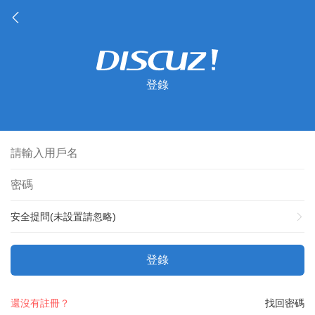
登錄
安全提問(未設置請忽略)
登錄
還沒有註冊？
找回密碼