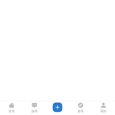
首頁
論壇
發現
我的