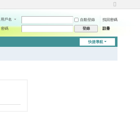
切
換
用戶名
自動登錄
找回密碼
到
寬
密碼
註冊
登錄
版
快捷導航