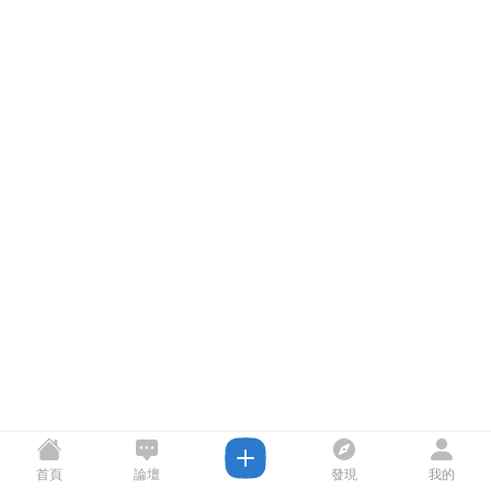
首頁
論壇
發現
我的