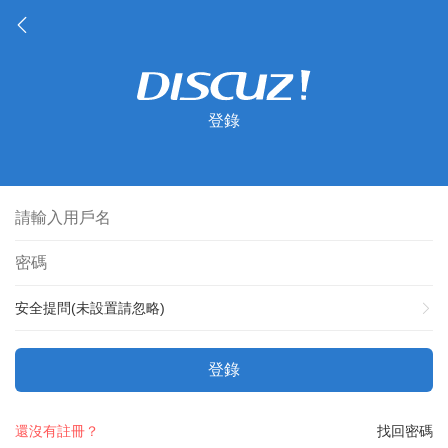
登錄
安全提問(未設置請忽略)
登錄
還沒有註冊？
找回密碼