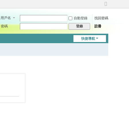
切
換
用戶名
自動登錄
找回密碼
到
寬
密碼
註冊
登錄
版
快捷導航