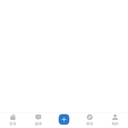
首頁
論壇
發現
我的