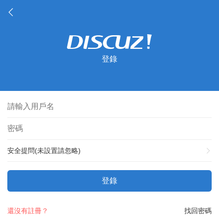
登錄
安全提問(未設置請忽略)
登錄
還沒有註冊？
找回密碼