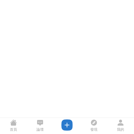
首頁
論壇
發現
我的