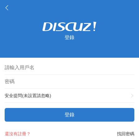
登錄
安全提問(未設置請忽略)
登錄
還沒有註冊？
找回密碼