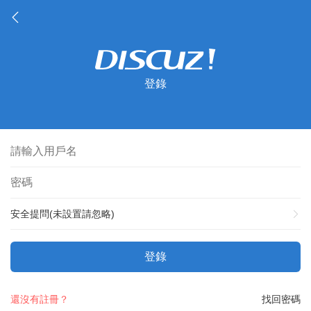
登錄
安全提問(未設置請忽略)
登錄
還沒有註冊？
找回密碼