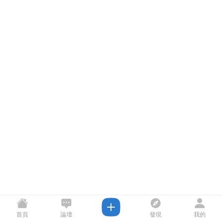
首頁
論壇
發現
我的