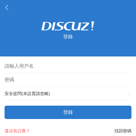
登錄
安全提問(未設置請忽略)
登錄
還沒有註冊？
找回密碼