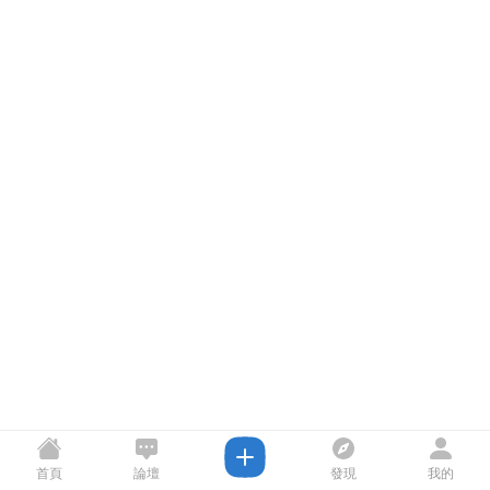
首頁
論壇
發現
我的