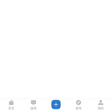
首頁
論壇
發現
我的