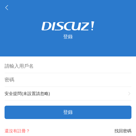
登錄
安全提問(未設置請忽略)
登錄
還沒有註冊？
找回密碼