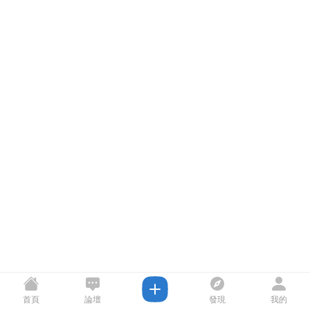
首頁
論壇
發現
我的