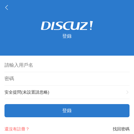
登錄
安全提問(未設置請忽略)
登錄
還沒有註冊？
找回密碼