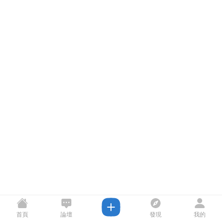
首頁
論壇
發現
我的