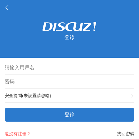
登錄
安全提問(未設置請忽略)
登錄
還沒有註冊？
找回密碼