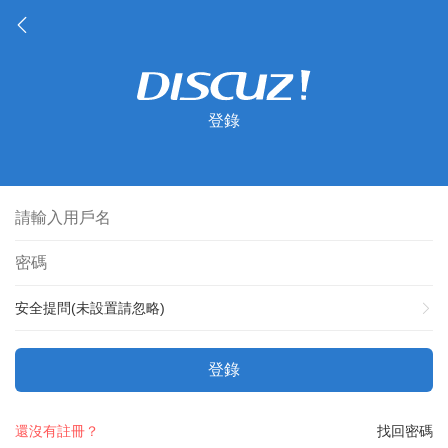
登錄
安全提問(未設置請忽略)
登錄
還沒有註冊？
找回密碼