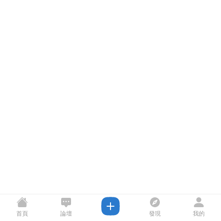
首頁
論壇
發現
我的