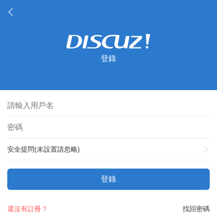
登錄
安全提問(未設置請忽略)
登錄
還沒有註冊？
找回密碼