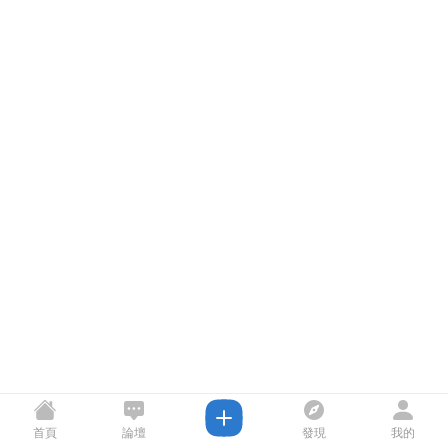
首頁
論壇
發現
我的