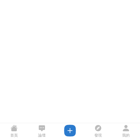
首頁
論壇
發現
我的