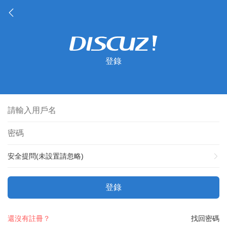
登錄
安全提問(未設置請忽略)
登錄
還沒有註冊？
找回密碼