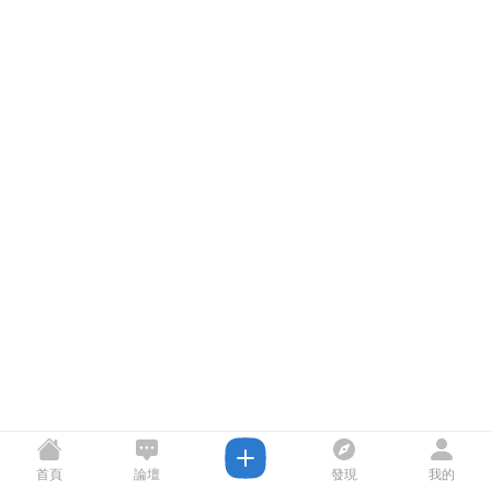
首頁
論壇
發現
我的