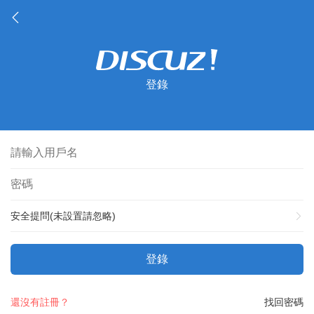
登錄
安全提問(未設置請忽略)
登錄
還沒有註冊？
找回密碼