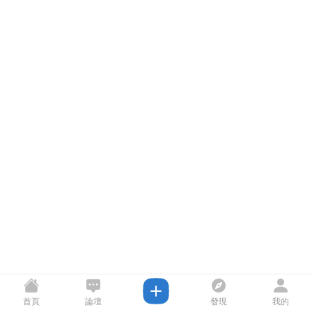
首頁
論壇
發現
我的