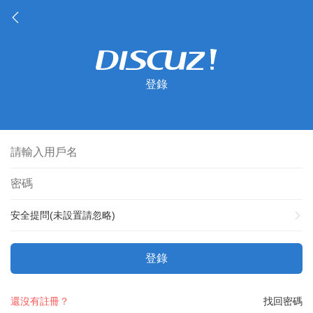
登錄
安全提問(未設置請忽略)
登錄
還沒有註冊？
找回密碼