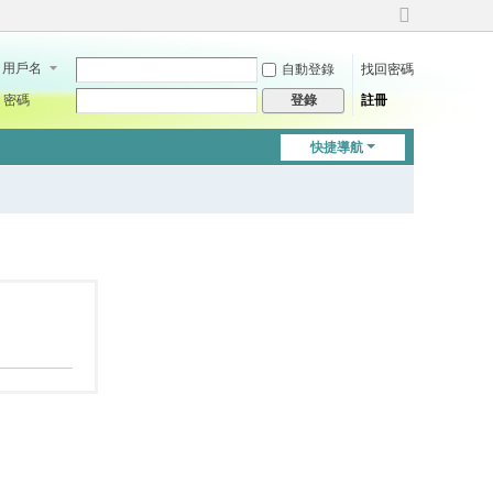
切
換
用戶名
自動登錄
找回密碼
到
寬
密碼
註冊
登錄
版
快捷導航