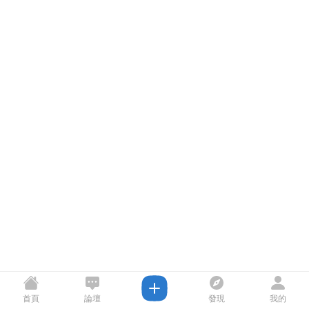
首頁
論壇
發現
我的