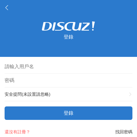
登錄
安全提問(未設置請忽略)
登錄
還沒有註冊？
找回密碼