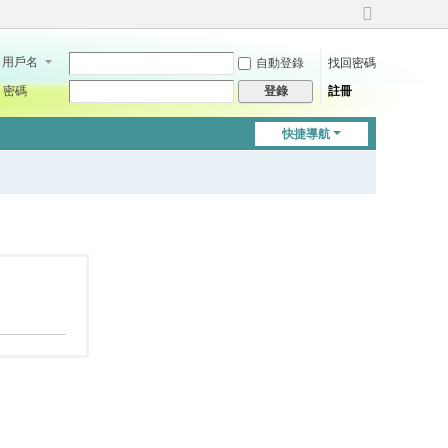
切
換
用戶名
自動登錄
找回密碼
到
寬
密碼
註冊
登錄
版
快捷導航