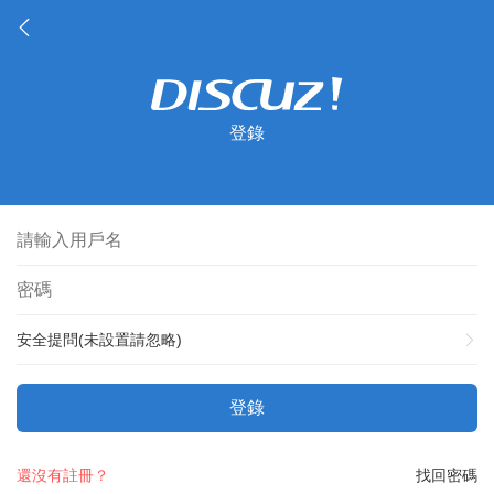
登錄
安全提問(未設置請忽略)
登錄
還沒有註冊？
找回密碼