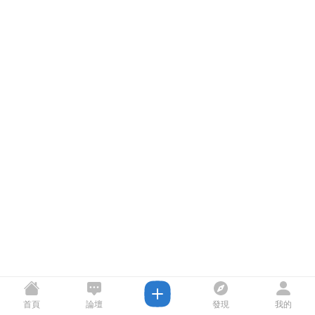
首頁
論壇
發現
我的