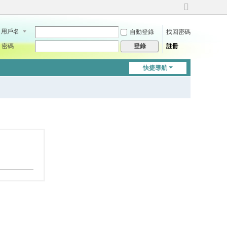
切
換
用戶名
自動登錄
找回密碼
到
寬
密碼
註冊
登錄
版
快捷導航